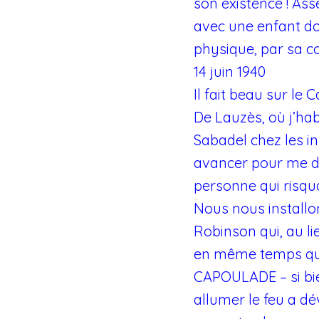
son existence ! Ass
avec une enfant d
physique, par sa co
14 juin 1940
Il fait beau sur l
De Lauzès, où j’ha
Sabadel chez les in
avancer pour me dir
personne qui risquai
Nous nous installo
Robinson qui, au li
en même temps que F
CAPOULADE – si bie
allumer le feu a dé