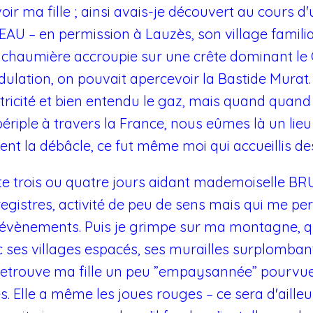
oir ma fille ; ainsi avais-je découvert au cours
U – en permission à Lauzès, son village famili
chaumière accroupie sur une crête dominant le 
dulation, on pouvait apercevoir la Bastide Murat
lectricité et bien entendu le gaz, mais quand quan
ériple à travers la France, nous eûmes là un lieu d
ent la débâcle, ce fut même moi qui accueillis de
ste trois ou quatre jours aidant mademoiselle BR
gistres, activité de peu de sens mais qui me perm
 évènements. Puis je grimpe sur ma montagne, qui
 ses villages espacés, ses murailles surplombant 
je retrouve ma fille un peu ”empaysannée” pourvue
. Elle a même les joues rouges – ce sera d'ailleur