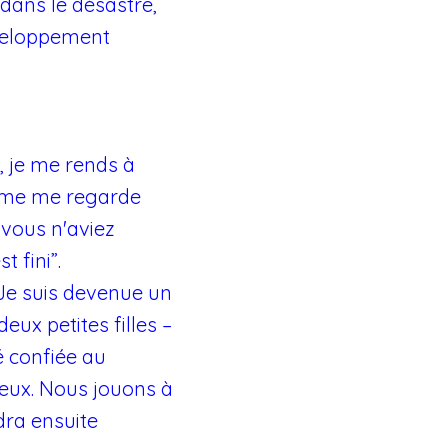
 dans le désastre,
éveloppement
, je me rends à
femme me regarde
 vous n'aviez
 fini”.
Je suis devenue un
ux petites filles –
é confiée au
eux. Nous jouons à
dra ensuite