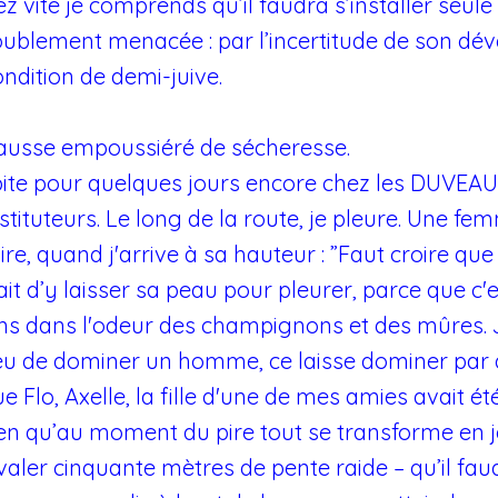
ez vite je comprends qu’il faudra s’installer seule
oublement menacée : par l’incertitude de son d
ndition de demi-juive.
e Causse empoussiéré de sécheresse.
bite pour quelques jours encore chez les DUVEAU
stituteurs. Le long de la route, je pleure. Une 
e, quand j'arrive à sa hauteur : ”Faut croire que
t d’y laisser sa peau pour pleurer, parce que c'est
ns dans l'odeur des champignons et des mûres. 
eu de dominer un homme, ce laisse dominer par de
lo, Axelle, la fille d'une de mes amies avait ét
n qu’au moment du pire tout se transforme en j
valer cinquante mètres de pente raide – qu’il fau