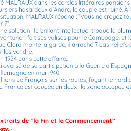
é MALRAUX dans les cercles littéraires parisiens 
ursiers hasardeux d’André, le couple est ruiné. À 
ur situation, MALRAUX répond : ”Vous ne croyez 
r ?”.
solution : le brillant intellectuel troque la plume
enturier, fait ses valises pour le Cambodge, et l
ue Clara monte la garde, il arrache 7 bas-reliefs
 les vendre.
n 1924 dans cette affaire…
troversé de sa participation à la Guerre d’Espagne
’Allemagne en mai 1940.
lions de Français sur les routes, fuyant le nord 
La France est coupée en deux : la zone occupée et 
xtraits de ”la Fin et le Commencement”
976 :