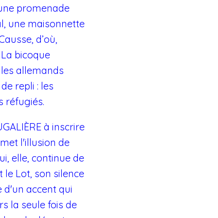
 d'une promenade
al, une maisonnette
Causse, d’où,
. La bicoque
d les allemands
e repli : les
s réfugiés.
UGALIÈRE à inscrire
et l'illusion de
, elle, continue de
le Lot, son silence
 d'un accent qui
s la seule fois de