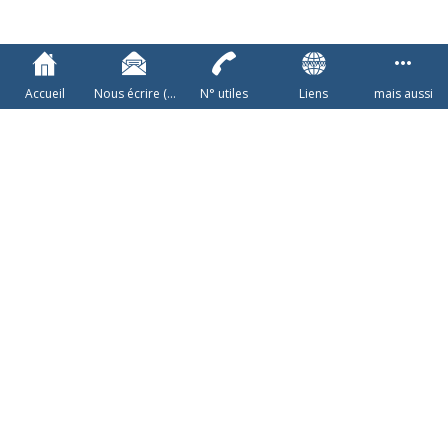
cliquez ici ! puis sur la bulle
Accueil
Nous écrire (à
N° utiles
Liens
mais aussi
la mairie)