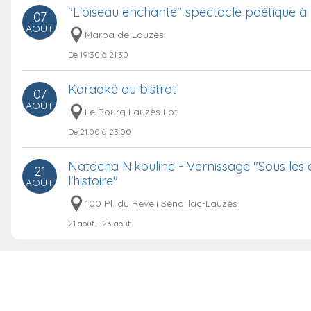
"L'oiseau enchanté" spectacle poétique 
07
AOÛT
Marpa de Lauzès
De 19:30 à 21:30
Karaoké au bistrot
07
AOÛT
Le Bourg Lauzès Lot
De 21:00 à 23:00
Natacha Nikouline - Vernissage "Sous les
21
l'histoire"
AOÛT
100 Pl. du Reveli Sénaillac-Lauzès
21 août - 23 août
Libre pensée