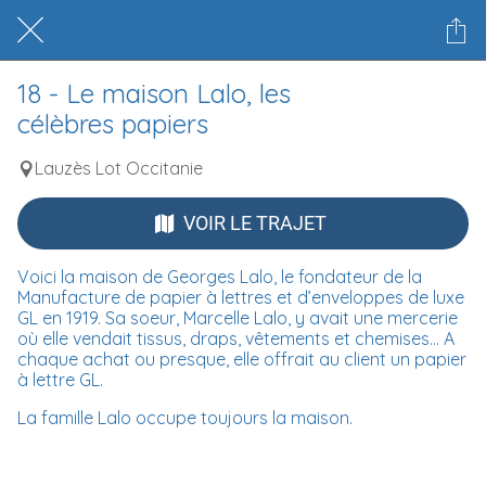
18 - Le maison Lalo, les
célèbres papiers
Lauzès Lot Occitanie
VOIR LE TRAJET
Voici la maison de Georges Lalo, le fondateur de la
Manufacture de papier à lettres et d’enveloppes de luxe
GL en 1919. Sa soeur, Marcelle Lalo, y avait une mercerie
où elle vendait tissus, draps, vêtements et chemises… A
chaque achat ou presque, elle offrait au client un papier
à lettre GL.
La famille Lalo occupe toujours la maison.