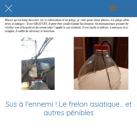
Sus à l'ennemi ! Le frelon asiatique... et
autres pénibles
Rédigé le 30/03/2026
hviardot