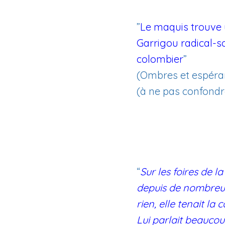
”
Le maquis trouve u
Garrigou radical-so
colombier
”
(Ombres et espéran
(à ne pas confondr
“
Sur les foires de l
depuis de nombreus
rien, elle tenait la 
Lui parlait beaucoup