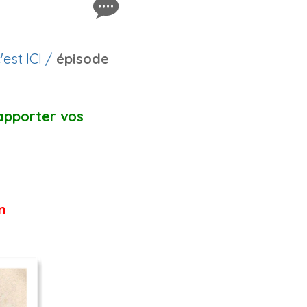
'est ICI /
épisode
'apporter vos
n