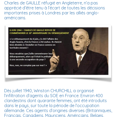
Charles de GAULLE réfugié en Angleterre, n’a pas
apprécié d’être tenu à l’écart de toutes les décisions
importantes prises à Londres par les alliés anglo-
américains.
Dès juillet 1940, Winston CHURCHILL a organisé
l’infiltration d’agents du SOE en France. Environ 400
clandestins dont quarante femmes, ont été introduits
dans le pays, sur toute la période de l’occupation
allemande. Ces agents d’origines diverses (Britanniques,
Français, Canadiens, Mauriciens, Américains, Belges,