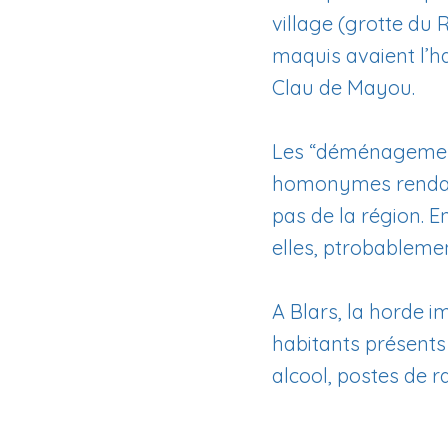
village (grotte du
maquis avaient l’h
Clau de Mayou.
Les “déménagement
homonymes rendaien
pas de la région. E
elles, ptrobableme
A Blars, la horde i
habitants présents 
alcool, postes de ra