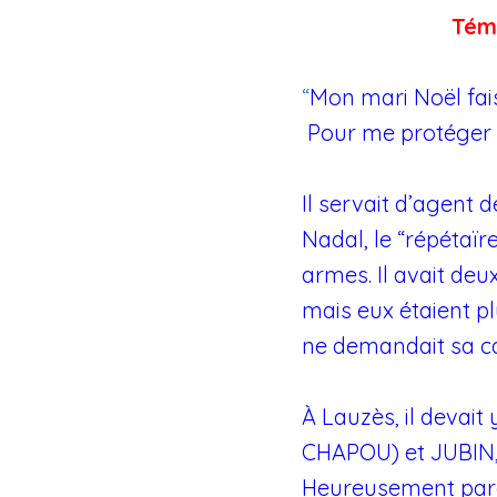
Tém
“
Mon mari Noël fai
Pour me protéger il
Il servait d’agent 
Nadal, le “répétaïre
armes. Il avait de
mais eux étaient p
ne demandait sa ca
À Lauzès, il devai
CHAPOU) et JUBIN, 
Heureusement parce