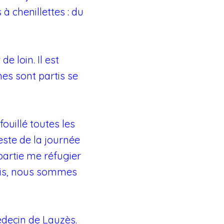
 à chenillettes : du
e loin. Il est
mes sont partis se
ouillé toutes les
reste de la journée
partie me réfugier
artis, nous sommes
édecin de Lauzès.