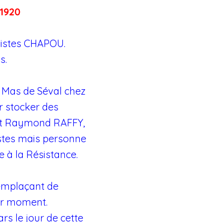
1920
nistes CHAPOU.
s.
au Mas de Séval chez
ur stocker des
 et Raymond RAFFY,
istes mais personne
 à la Résistance.
remplaçant de
ier moment.
s le jour de cette