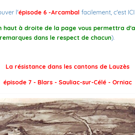
uver l'
épisode 6 -Arcambal
facilement, c'est IC
en haut à droite de la page vous permettra d'
remarques dans le respect de chacun
).
La résistance dans les cantons de Lauzès
épisode 7 - Blars - Sauliac-sur-Célé - Orniac