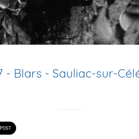
 - Blars - Sauliac-sur-Cél
Rédigé le 23/06/2023
la mairie
POST