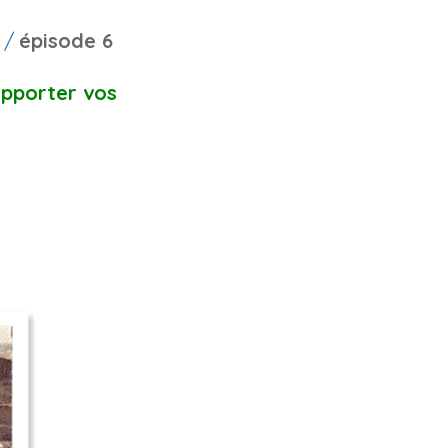
I /
épiso
de
6
apporter vos