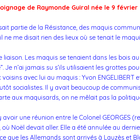
oignage de Raymonde Guiral née le 9 février 
sait partie de la Résistance, des maquis commu
 ne me disait rien des lieux où se tenait le maqui
de liaison. Les maquis se tenaient dans les bois 
”. Je n’ai jamais su s’ils utilisaient les grottes po
ux voisins avec lui au maquis : Yvon ENGELIBERT
lutôt socialistes. Il y avait beaucoup de commun
rte aux maquisards, on ne mêlait pas la politique
t y avoir une réunion entre le Colonel GEORGES (
où Noël devait aller. Elle a été annulée au dern
 que les Allemands sont arrivés à Lauzès et Blar